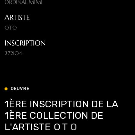
ORDINAL MIMI
ARTISTE
OTO
INSCRIPTION
272104
OEUVRE
1
È
R
E
I
N
S
C
R
I
P
T
I
O
N
D
E
L
A
1
È
R
E
C
O
L
L
E
C
T
I
O
N
D
E
L
'
A
R
T
I
S
T
E
O
T
O